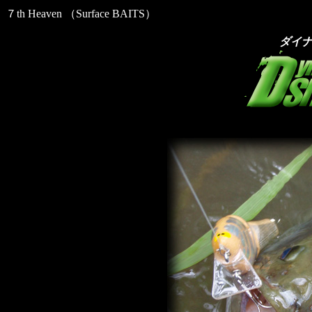
７th Heaven （Surface BAITS）
ダイナ