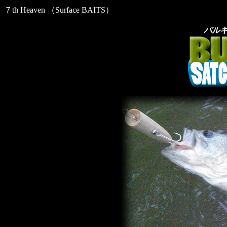
７th Heaven （Surface BAITS）
バル