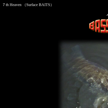
７th Heaven （Surface BAITS）