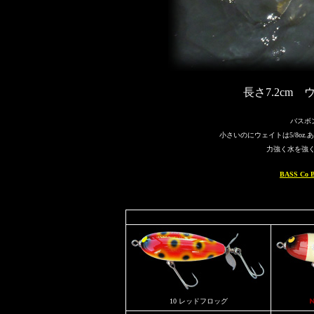
長さ7.2cm 
バスボ
小さいのにウェイトは5/8o
力強く水を強
BASS C
10 レッドフロッグ