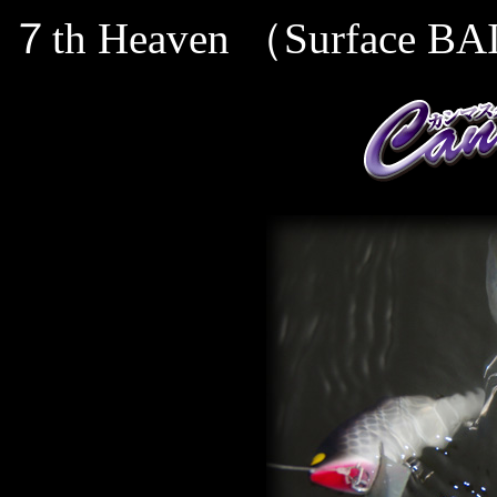
７th Heaven （Surface B