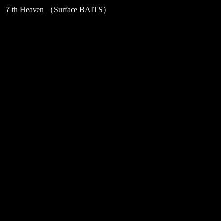
７th Heaven （Surface BAITS）