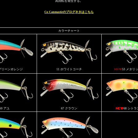
高回転を発生する。
Co Canmastirのブログネタはこちら
カラーチャート
 グリーンオレンジ
11 ホワイトコーチ
53 メタリ
60 アユ
67 クラウン
68 シト