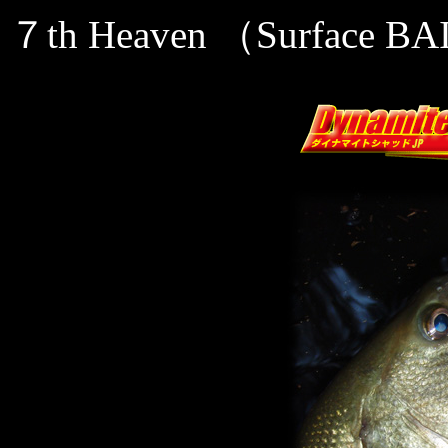
７th Heaven （Surface B