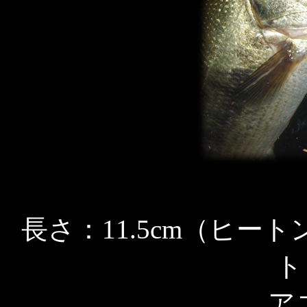
長さ：11.5cm（ヒ
ト：
ア