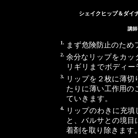
シェイクヒップ＆ダイ
講師
1.
まず危険防止のため
2.
余分なリップをカッ
リギリまでボディー
3.
リップを２枚に薄切
たりに薄い工作用の
ていきます。
4.
リップのわきに充填
と、バルサとの境目
着剤を取り除きます