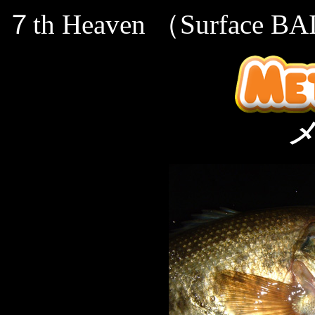
７th Heaven （Surface B