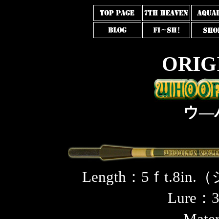
ORIG
ウ―
Length：5ｆt.8
Lure：3
Mate